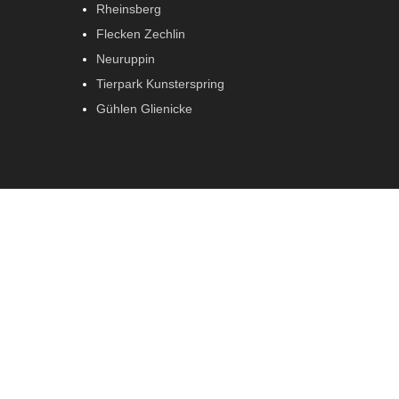
Rheinsberg
Flecken Zechlin
Neuruppin
Tierpark Kunsterspring
Gühlen Glienicke